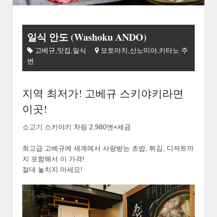
일식 안도 (Washoku ANDO)
고베규,맛집,일식
모토마치,산노미야,키타노 주
변
지역 최저가! 고베규 스키야키라면
이곳!
소고기 스키야키 차림 2,980엔+세금
최고급 고베규에 세계에서 사랑받는 초밥, 튀김, 디저트까
지 포함해서 이 가격!
절대 놓치지 마세요!