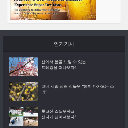
인기기사
산에서 봄을 느낄 수 있는
트레킹을 떠나보자!
고베 시립 삼림 식물원 “봄이 다가오는 소
리”
롯코산 스노우파크
신나게 넘어져보자!