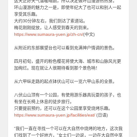
这天正好天气温暖晴朗，所以决定做环山漫游热热身。
环山漫游的魅力之一是，即使年纪大了也可以和别人一起
享受其乐趣。
大约30分钟左右，我们到达了索道站。
梅花刚刚绽放，让人感受到春天的到来。
https://www.sumaura-yuen.jp/zh-cn/
(中文)
从附近的东部展望台也可以看到充满神户情调的景色。
四月初旬，盛开的粉色樱花将使大海、城市和山脉风光更
加绚烂。现在就让人很期待看到那个景色呐！
从六甲纵走路的起点钵伏山可以一览六甲山系的全景。
八伏山山顶有一个公园，有使用游乐器具玩耍的孩子，也
有坐在长椅上休息的徒步旅行。
只要提前预约，还可以在这个公园里享受烧烤乐趣。
https://www.sumaura-yuen.jp/facilities/eat/
(日语)
“我们一直在寻找一个可以在大自然中烧烤的地方，这次我
们找到了一个好地方，”女士们一边说，一边在大自然中享