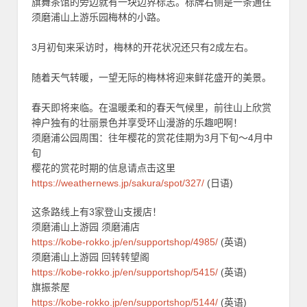
旗舞茶馆的旁边就有一块边界标志。标牌右侧是一条通往
须磨浦山上游乐园梅林的小路。
3月初旬来采访时，梅林的开花状况还只有2成左右。
随着天气转暖，一望无际的梅林将迎来鲜花盛开的美景。
春天即将来临。在温暖柔和的春天气候里，前往山上欣赏
神户独有的壮丽景色并享受环山漫游的乐趣吧啊！
须磨浦公园周围：往年樱花的赏花佳期为3月下旬～4月中
旬
樱花的赏花时期的信息请点击这里
https://weathernews.jp/sakura/spot/327/
(日语)
这条路线上有3家登山支援店！
须磨浦山上游园 须磨浦店
https://kobe-rokko.jp/en/supportshop/4985/
(英语)
须磨浦山上游园 回转转望阁
https://kobe-rokko.jp/en/supportshop/5415/
(英语)
旗振茶屋
https://kobe-rokko.jp/en/supportshop/5144/
(英语)