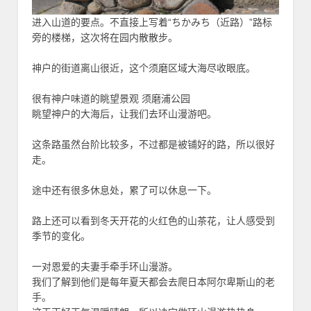
进入山道的要点。不直接上写着“ちかみち（近路）”路标
旁的楼梯，这次将在园内散散步。
神户的街道离山很近，这个须磨区域大海尽收眼底。
很有神户味道的眺望景观 须磨浦公园
眺望神户的大海后，让我们去环山漫游吧。
这条路虽然台阶比较多，不过都是被铺好的路，所以很好
走。
途中还有很多休息处，累了可以休息一下。
路上还可以看到冬天开花的火红色的山茶花，让人感受到
季节的变化。
一对恩爱的夫妻手牵手环山漫游。
我们了解到他们是每年夏天都会去爬日本阿尔卑斯山的老
手。