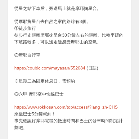
從星之站下車后，旁邊馬上就是摩耶掬星台。
從摩耶掬星台去自然之家的路線有3個。
①徒步旅行
徒步行走距離摩耶掬星台30分鐘左右的距離。比較平緩的
下坡路較多，可以邊走邊感受摩耶山的空氣。
②摩耶自行車
https://coubic.com/mayasan/552084
(日語)
※星期二為固定休息日，需預約
③六甲·摩耶空中快線巴士
https://www.rokkosan.com/top/access/?lang=zh-CHS
乘坐巴士5分鐘就到！
事先確認好摩耶電纜的抵達時間和巴士的發車時間制定計
劃吧。