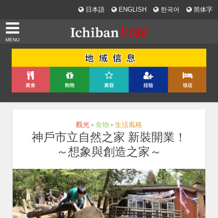
日本語
ENGLISH
한국어
简体字
MENU
觀光
食物
生活風格
•
•
神戶市立自然之家 新裝開業！
～想象與創造之家～