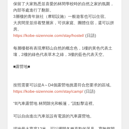
保留了大家熟悉並喜愛的林間學校時的自然之家的氛圍，
內部等處進行了翻新。
3層樓的青年旅社（摩耶設施）一般遊客也可以住宿。
大房間里並排着雙層床，可供家庭、團體住宿，還可以拼
房。
https://kobe-sizennoie.com/stay/hostel/
(日語)
每層樓都有表現摩耶山自然的概念色，1樓的黃色代表土
壤，2樓的綠色代表草木之綠，3樓的藍色代表天空。
■露營地■
按照需要可以從A～D4個露營地挑選符合您要求的區域。
https://kobe-sizennoie.com/stay/camp/
(日語)
“B汽車露營地 林間隙光和帳篷，”請點擊這裡。
可以自由進出汽車並設有電源的汽車露營地。
場地最大寬度12米，可以擺開各種喜歡的器具，寬敞悠閑