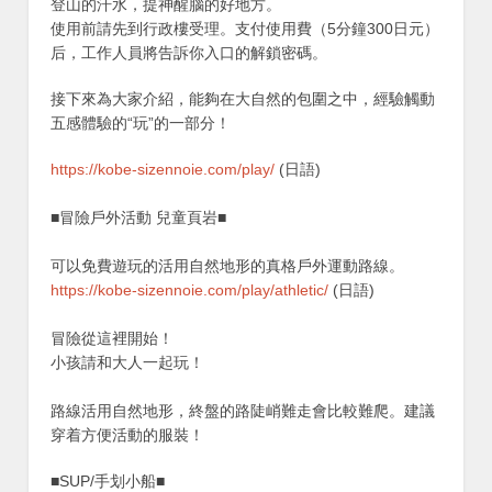
登山的汗水，提神醒腦的好地方。
使用前請先到行政樓受理。支付使用費（5分鐘300日元）
后，工作人員將告訴你入口的解鎖密碼。
接下來為大家介紹，能夠在大自然的包圍之中，經驗觸動
五感體驗的“玩”的一部分！
https://kobe-sizennoie.com/play/
(日語)
■冒險戶外活動 兒童頁岩■
可以免費遊玩的活用自然地形的真格戶外運動路線。
https://kobe-sizennoie.com/play/athletic/
(日語)
冒險從這裡開始！
小孩請和大人一起玩！
路線活用自然地形，終盤的路陡峭難走會比較難爬。建議
穿着方便活動的服裝！
■SUP/手划小船■