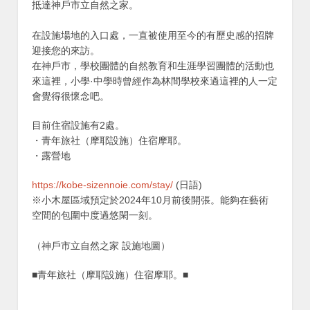
抵達神戶市立自然之家。
在設施場地的入口處，一直被使用至今的有歷史感的招牌
迎接您的來訪。
在神戶市，學校團體的自然教育和生涯學習團體的活動也
來這裡，小學·中學時曾經作為林間學校來過這裡的人一定
會覺得很懷念吧。
目前住宿設施有2處。
・青年旅社（摩耶設施）住宿摩耶。
・露營地
https://kobe-sizennoie.com/stay/
(日語)
※小木屋區域預定於2024年10月前後開張。能夠在藝術
空間的包圍中度過悠閑一刻。
（神戶市立自然之家 設施地圖）
■青年旅社（摩耶設施）住宿摩耶。■