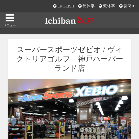
ENGLISH
简体字
繁体字
한국어
メニュー
スーパースポーツゼビオ / ヴィ
クトリアゴルフ 神戸ハーバー
ランド店